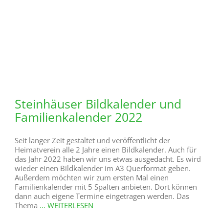
24.10.2021
Unter Einhaltung der Corona-Vorgaben (Teilnehmer
müssen 3 G erfüllen) ist die nächste
Sonntagswanderung geplant. Unter der Führung
unseres Wanderführers Alfons Karthaus treffen wir uns
Sonntag, den 24. Oktober 2021 um 13.30 Uhr vor der
Schützenhalle. In Fahrgemeinschaften fahren wir dann
ins Bibertal, zum Parkplatz Schlagwasser. Von dort
wandern wir ab 14.00 Uhr ca. 10 km
... WEITERLESEN
18. Oktober 2021