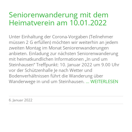
Bodenverhältnissen führt die Wanderung über
Wanderwege in und um Steinhausen.
... WEITERLESEN
6. Januar 2022
Nur noch wenige Exemplare des
Bildkalenders
Von den Bildkalendern "Wunderschönes Steinhausen"
für das Kalenderjahr 2022 gibt es nur noch einige
wenige Exemplare für 15 €. Die Familienkalender sind
leider schon ausverkauft. Meldet Euch entweder direkt
bei Kristin Goodchild (Tel 1858 oder k.ruether@me.com)
oder schaut bei der Volksbank oder Lammers vorbei,
um eines der letzten Exemplare zu ergattern.