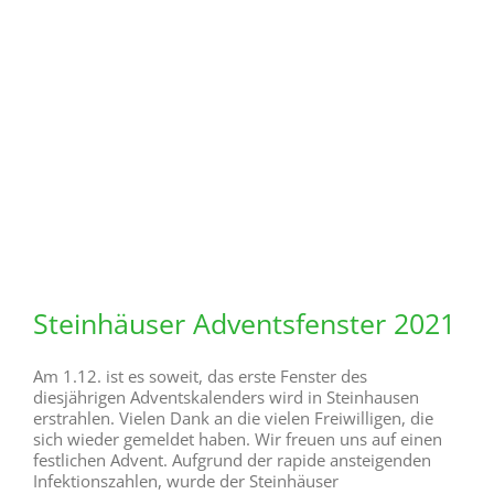
Seit langer Zeit gestaltet und veröffentlicht der
Heimatverein alle 2 Jahre einen Bildkalender. Auch für
das Jahr 2022 haben wir uns etwas ausgedacht. Es wird
wieder einen Bildkalender im A3 Querformat geben.
Außerdem möchten wir zum ersten Mal einen
Familienkalender mit 5 Spalten anbieten. Dort können
dann auch eigene Termine eingetragen werden. Das
Thema
... WEITERLESEN
4. November 2021
Seniorenwanderung am
8.11.2021
Unter Einhaltung der Corona-Vorgaben (Teilnehmer
müssen 3 G erfüllen) möchten wir weiterhin an jedem