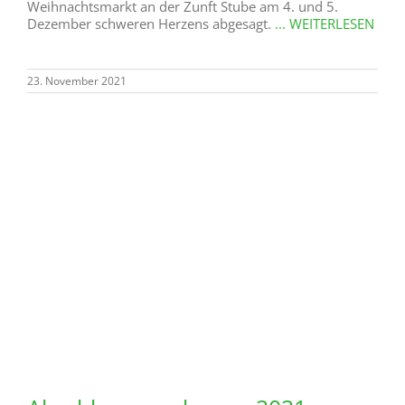
zweiten Montag im Monat Seniorenwanderungen
anbieten. Einladung zur nächsten Seniorenwanderung
mit heimatkundlichen Informationen „In und um
Steinhausen“ Treffpunkt: 8. November 2021 um 9.00
Uhr vor der Schützenhalle Je nach Wetter und
Bodenverhältnissen führt die Wanderung über
Wanderwege in und um Steinhausen.
... WEITERLESEN
4. November 2021
Steinhäuser Adventsfenster 2021
Nachdem die Aktion mit dem Steinhäuser
Adventskalender im letzten Jahrso viel positives
Feedback erhalten hat, haben wir uns entschlossen,
wieder einen Aufruf zu starten, um 24 Fenster in
Steinhausen im Advent festlich erstrahlen zu lassen. Wer
mitmachen möchte, meldet sich bitte mit seinem