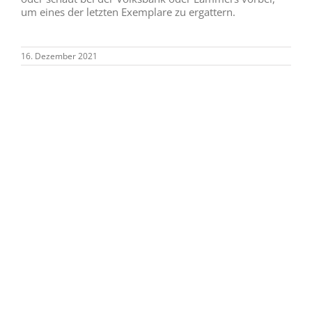
Abschlusswanderung 2021 am
21.11.2021
Wo fließt die Westernschledde ? diese Frage wird bei der
Abschlusswanderung für den Sommer 2021
beantwortet. Unter der Führung des Wanderführers
Hubert Graskamp startet die heimatkundliche
Wanderung Sonntag, den 21. November 2021 um 13.30
Uhr vor der Schützenhalle. Die Wanderung geht durch
die Nadel, durch das Pagenholz, zum Jühendeik, durch
den Eringerfelder Wald und über
... WEITERLESEN
18. November 2021
Steinhäuser Bildkalender und
Familienkalender 2022