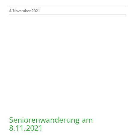
Martinsfest 2021
Leider konnten wir im letzten Jahr konnte wegen der
Corona Pandemie das Martinsfest nicht in der Halle
feiern. Die Schule und Kindergärten haben daraufhin in
ihren eigenen Kreisen das Fest gestaltet. Der
Heimatverein hatte hierfür die Brezel spendiert. In
diesem Jahr ist die Ausgangslage zwar etwas anders,
aber Veranstaltungen in geschlossenen Räumen können
nach den
... WEITERLESEN
4. Oktober 2021