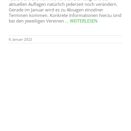
aktuellen Auflagen natürlich jederzeit noch verändern.
Gerade im Januar wird es zu Absagen einzelner
Terminen kommen. Konkrete Informationen hierzu sind
bei den jeweiligen Vereinen
... WEITERLESEN
6. Januar 2022
Seniorenwanderung mit dem
Heimatverein am 10.01.2022
Unter Einhaltung der Corona-Vorgaben (Teilnehmer
müssen 2 G erfüllen) möchten wir weiterhin an jedem
zweiten Montag im Monat Seniorenwanderungen
anbieten. Einladung zur nächsten Seniorenwanderung
mit heimatkundlichen Informationen „In und um
Steinhausen“ Treffpunkt: 10. Januar 2022 um 9.00 Uhr
vor der Schützenhalle Je nach Wetter und