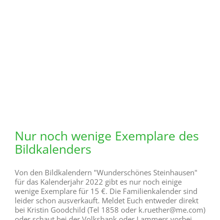
16. Dezember 2021
Steinhäuser Adventsfenster 2021
Am 1.12. ist es soweit, das erste Fenster des
diesjährigen Adventskalenders wird in Steinhausen
erstrahlen. Vielen Dank an die vielen Freiwilligen, die
sich wieder gemeldet haben. Wir freuen uns auf einen
festlichen Advent. Aufgrund der rapide ansteigenden
Infektionszahlen, wurde der Steinhäuser
Weihnachtsmarkt an der Zunft Stube am 4. und 5.
Dezember schweren Herzens abgesagt.
... WEITERLESEN
23. November 2021