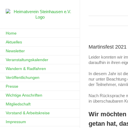
Zum
Inhalt
springen
Home
Aktuelles
Martinsfest 2021
Newsletter
Leider konnten wir i
Veranstaltungskalender
daraufhin in ihren ei
Wandern & Radfahren
In diesem Jahr ist 
Veröffentlichungen
nur unter Beachtung 
der Teilnehmer, nämli
Presse
Wichtige Anschriften
Nach Rücksprache mit
in überschaubaren Kre
Mitgliedschaft
Vorstand & Arbeitskreise
Wir möchten a
Impressum
getan hat, da