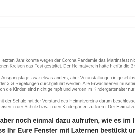
m letzten Jahr konnte wegen der Corona Pandemie das Martinsfest nich
genen Kreisen das Fest gestaltet. Der Heimatverein hatte hierfür die Br
die Ausgangslage zwar etwas anders, aber Veranstaltungen in gesch
der 3 G Regelungen durchgeführt werden. Alle Erwachsenen müssten v
ch die Kinder, sind nicht geimpft und werden im Kindergartenalter nur 
 der Schule hat der Vorstand des Heimatvereins darum beschlossen,
isen in der Schule bzw. in den Kindergärten zu feiern. Der Heimatver
ber noch einmal dazu aufrufen, wie es im le
ss Ihr Eure Fenster mit Laternen bestückt 