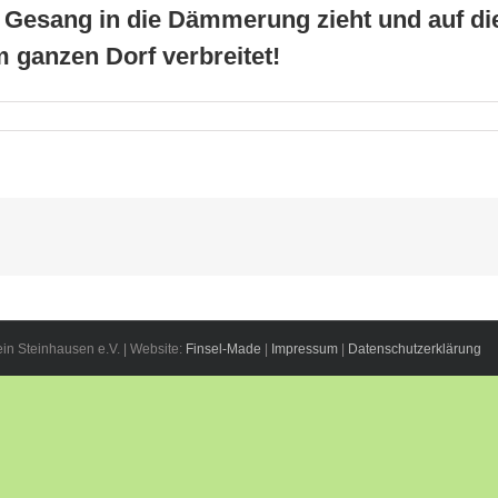
 Gesang in die Dämmerung zieht und auf d
m ganzen Dorf verbreitet!
n Steinhausen e.V. | Website:
Finsel-Made
|
Impressum
|
Datenschutzerklärung