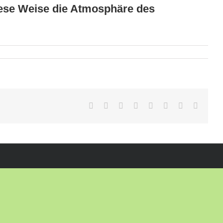
iese Weise die Atmosphäre des
Facebook
X
Reddit
LinkedIn
Tumblr
Pinterest
Vk
E-
Mail