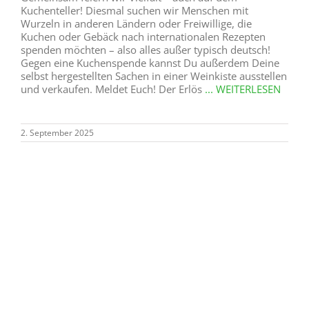
Spätsommerwanderung 21.09.25
Der Heimatverein Steinhausen e.V. lädt ein zur
Spätsommerwanderung (ca. 8 Km) am Sonntag, den
21.09.2025. Treffpunkt um 13:00 Uhr an der
Schützenhalle in Steinhausen. Wir fahren in
Fahrgemeinschaften nach Wewelsburg. Die Wanderung
führt uns durch und um Wewelsburg herum, u.a. zu den
Überresten des ehemaligen Schießstandes der SS. Im
Anschluss ist eine Einkehr im Burgcafe
... WEITERLESEN
2. September 2025