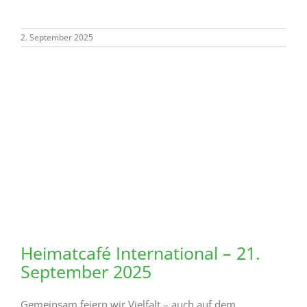
2. September 2025
Heimatcafé International – 21.
September 2025
Gemeinsam feiern wir Vielfalt – auch auf dem
Kuchenteller! Diesmal suchen wir Menschen mit
Wurzeln in anderen Ländern oder Freiwillige, die
Kuchen oder Gebäck nach internationalen Rezepten
spenden möchten – also alles außer typisch deutsch!
Gegen eine Kuchenspende kannst Du außerdem Deine
selbst hergestellten Sachen in einer Weinkiste ausstellen
und verkaufen. Meldet Euch! Der Erlös
... WEITERLESEN
2. September 2025