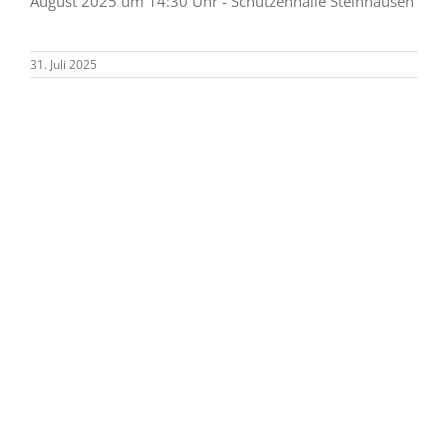
Wald ins Pagenholz, über den Nadelweg geht’s zurück
zur Schützenhalle. Bei mäßigem Wandertempo dauert
die ca. 9 km Wanderung ca. 2 bis 2,5
... WEITERLESEN
31. Juli 2025