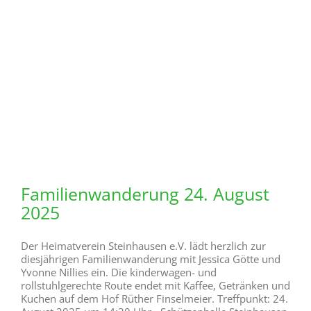
Radwanderung (ca. 36 km) am: Sonntag, den 17. August
2025 Abfahrt an der Schützenhalle Steinhausen um
13:00 Uhr (Fahrradhelm nicht vergessen) In Weine ist
eine Einkehr geplant. Für Kaffee und Kuchen sowie
Getränken werden pauschal 5 € pro Teilnehmer
eingesammelt. Um Anmeldung per WhatsApp bzw.
telefonisch wird gebeten:
... WEITERLESEN
31. Juli 2025
Seniorenwanderung am
11.08.2025
Einladung zur nächsten Seniorenwanderung mit
heimatkundlichen Informationen „In und um
Steinhausen“ Treffpunkt: 11. August 2025 um 9.00 Uhr
vor der Schützenhalle Die Wanderung führt durch die
Nadel zum Antonius Richtung Jühendeick Eringerfelder