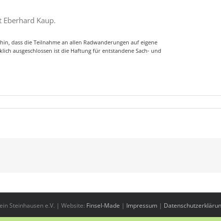
t Eberhard Kaup.
hin, dass die Teilnahme an allen Radwanderungen auf eigene
klich ausgeschlossen ist die Haftung für entstandene Sach- und
in Steinhausen e.V. | Website:
Finsel-Made
|
Impressum
|
Datenschutzerkläru