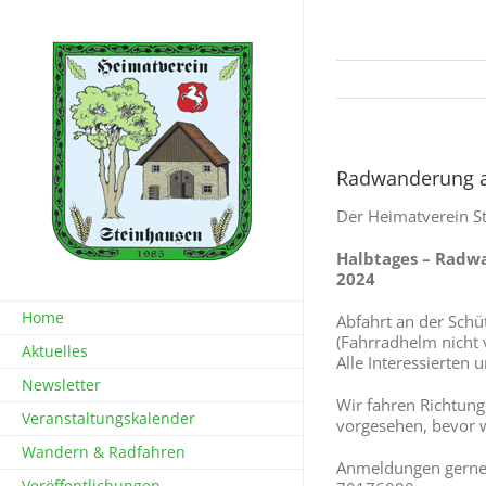
Zum
Inhalt
springen
Radwanderung am
Der Heimatverein Ste
Halbtages – Radwa
2024
Home
Abfahrt an der Schü
(Fahrradhelm nicht 
Aktuelles
Alle Interessierten
Newsletter
Wir fahren Richtung 
Veranstaltungskalender
vorgesehen, bevor 
Wandern & Radfahren
Anmeldungen gerne 
Veröffentlichungen