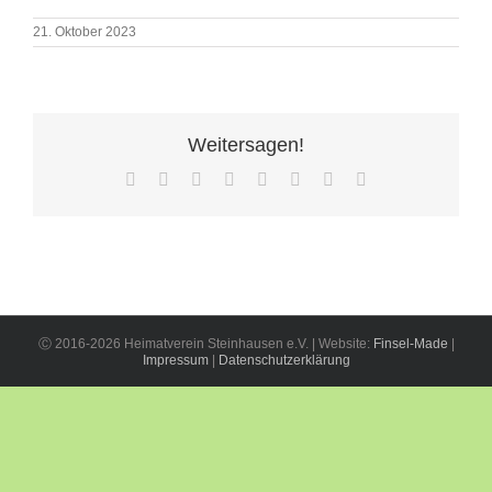
21. Oktober 2023
Weitersagen!
Facebook
X
Reddit
LinkedIn
Tumblr
Pinterest
Vk
E-
Mail
Ⓒ 2016-2026 Heimatverein Steinhausen e.V. | Website:
Finsel-Made
|
Impressum
|
Datenschutzerklärung