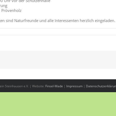
00 Uhr vor der Schützenhalle
rung
– Prövenholz
n sind Naturfreunde und alle Interessenten herzlich eingeladen.
in Steinhausen e.V. | Website:
Finsel-Made
|
Impressum
|
Datenschutzerkläru