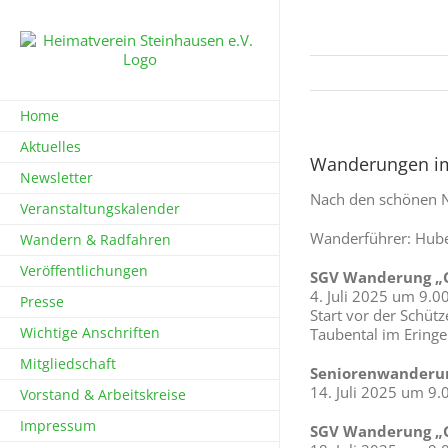
Zum
Inhalt
springen
Home
Aktuelles
Wanderungen im
Newsletter
Nach den schönen N
Veranstaltungskalender
Wanderführer: Hub
Wandern & Radfahren
Veröffentlichungen
SGV Wanderung „G
4. Juli 2025 um 9.0
Presse
Start vor der Schüt
Wichtige Anschriften
Taubental im Eringe
Mitgliedschaft
Seniorenwanderun
14. Juli 2025 um 9.
Vorstand & Arbeitskreise
Impressum
SGV Wanderung „G