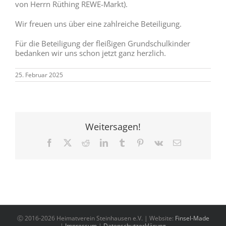
von Herrn Rüthing REWE-Markt).
Wir freuen uns über eine zahlreiche Beteiligung.
Für die Beteiligung der fleißigen Grundschulkinder
bedanken wir uns schon jetzt ganz herzlich.
25. Februar 2025
Weitersagen!
Facebook
X
Reddit
LinkedIn
Tumblr
Pinterest
Vk
E-
Mail
Ⓒ 2016-2026 Heimatverein Steinhausen e.V. | Website:
Finsel-Made
|
Impressum
|
Datenschutzerklärung