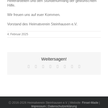
Helferarbeiten und den Stundenumfang der gewünschten
Hilfe.
Wir freuen uns auf euer Kommen.
Vorstand des Heimatverein Steinhausen e.V.
4. Februar 2025
Weitersagen!
Facebook
X
Reddit
LinkedIn
Tumblr
Pinterest
Vk
E-
Mail
Ⓒ 2016-2026 Heimatverein Steinhausen e.V. | Website:
Finsel-Made
|
Impressum
|
Datenschutzerklärung