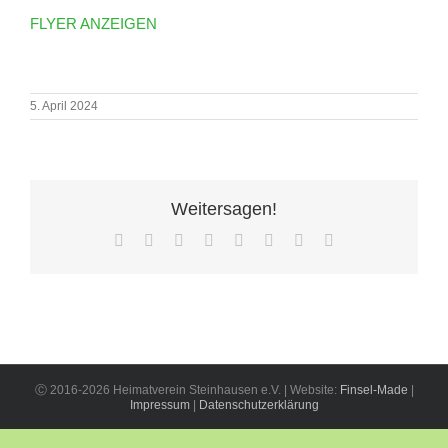
FLYER ANZEIGEN
5. April 2024
Weitersagen!
Facebook
X
Reddit
LinkedIn
Tumblr
Pinterest
Vk
E-
Mail
Ⓒ 2016-2026 Heimatverein Steinhausen e.V. | Website:
Finsel-Made
|
Impressum
|
Datenschutzerklärung