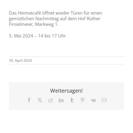
Das Heimatcafé öffnet wieder Türen für einen
gemütlichen Nachmittag auf dem Hof Rüther
Finselmeier, Markweg 1.
5. Mai 2024 – 14 bis 17 Uhr
30. April 2024
Weitersagen!
Facebook
X
Reddit
LinkedIn
Tumblr
Pinterest
Vk
E-
Mail