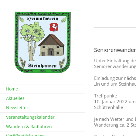
Zum
Inhalt
springen
Seniorenwander
Unter Einhaltung d
Seniorenwanderung
Einladung zur näch
„In und um Steinha
Home
Treffpunkt:
Aktuelles
10. Januar 2022 um
Schützenhalle
Newsletter
Veranstaltungskalender
Je nach Wetter und
Wanderung ca. 2 St
Wandern & Radfahren
Veröffentlichungen