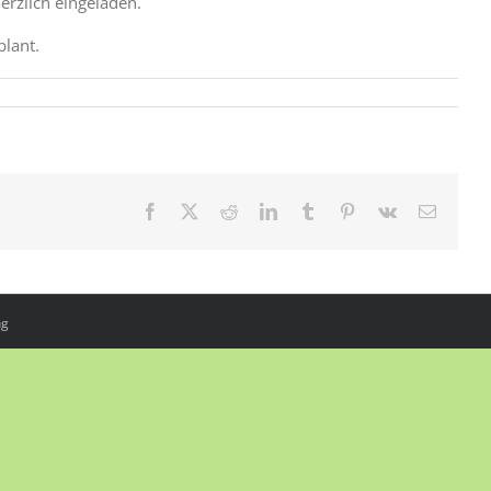
erzlich eingeladen.
plant.
Facebook
X
Reddit
LinkedIn
Tumblr
Pinterest
Vk
E-
Mail
ng