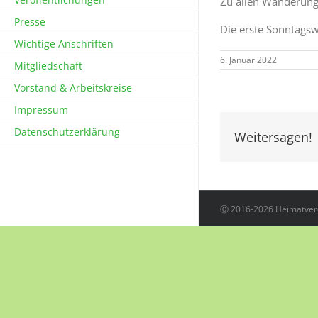
Zu allen Wanderunge
Presse
Die erste Sonntagsw
Wichtige Anschriften
6. Januar 2022
Mitgliedschaft
Vorstand & Arbeitskreise
Impressum
Datenschutzerklärung
Weitersagen!
Ⓒ 2016-2026 Heimatvere