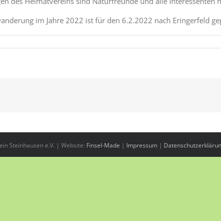
n des Heimatvereins sind Naturfreunde und alle Interessenten h
anderung im Jahre 2022 ist für den 6.2.2022 nach Eringerfeld ge
in Steinhausen e.V. | Website:
Finsel-Made
|
Impressum
|
Datenschutzerkläru