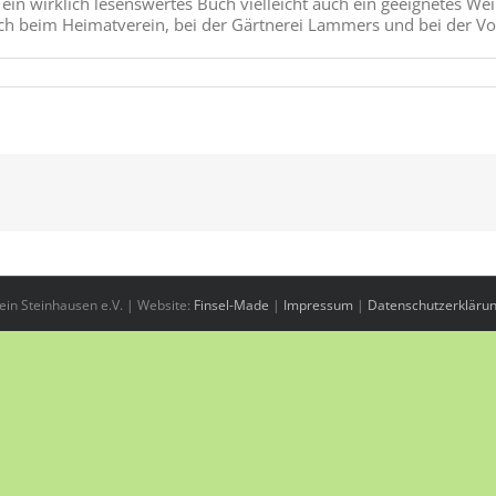
r ein wirklich lesenswertes Buch vielleicht auch ein geeignetes W
Buch beim Heimatverein, bei der Gärtnerei Lammers und bei der V
in Steinhausen e.V. | Website:
Finsel-Made
|
Impressum
|
Datenschutzerkläru