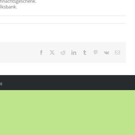
eihnachtsgeschenk.
olksbank.
Facebook
X
Reddit
LinkedIn
Tumblr
Pinterest
Vk
E-
Mail
ng