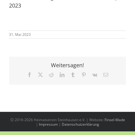
2023
31. Mai 2023
Weitersagen!
Facebook
X
Reddit
LinkedIn
Tumblr
Pinterest
Vk
E-
Mail
Ⓒ 2016-2026 Heimatverein Steinhausen e.V. | Website:
Finsel-Made
|
Impressum
|
Datenschutzerklärung