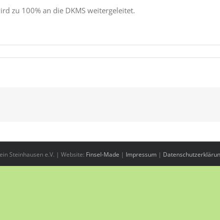
rd zu 100% an die DKMS weitergeleitet.
in Steinhausen e.V. | Website:
Finsel-Made
|
Impressum
|
Datenschutzerkläru