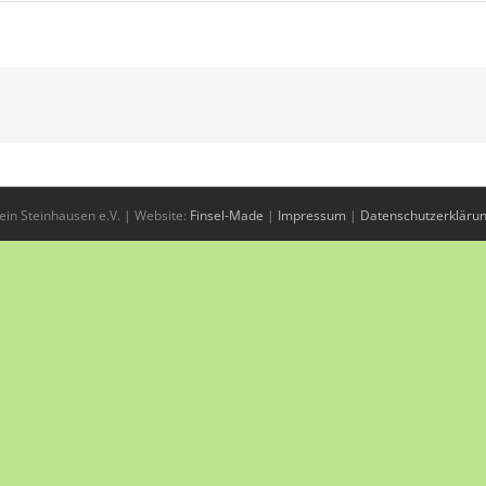
in Steinhausen e.V. | Website:
Finsel-Made
|
Impressum
|
Datenschutzerkläru