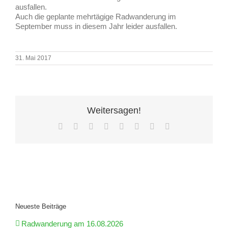
ausfallen.
Auch die geplante mehrtägige Radwanderung im
September muss in diesem Jahr leider ausfallen.
31. Mai 2017
Weitersagen!
Facebook
X
Reddit
LinkedIn
Tumblr
Pinterest
Vk
E-
Mail
Neueste Beiträge
Radwanderung am 16.08.2026