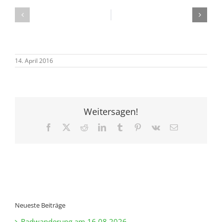
14. April 2016
Weitersagen!
Facebook
X
Reddit
LinkedIn
Tumblr
Pinterest
Vk
E-
Mail
Neueste Beiträge
Radwanderung am 16.08.2026