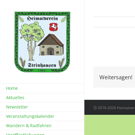
Zum
Inhalt
springen
View
Larger
Image
Weitersagen!
Home
Aktuelles
Newsletter
Ⓒ 2016-2026 Heimatvere
Veranstaltungskalender
Wandern & Radfahren
Veröffentlichungen