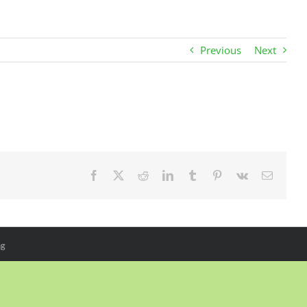
Previous
Next
Facebook
X
Reddit
LinkedIn
Tumblr
Pinterest
Vk
E-
Mail
ng