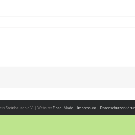
in Steinhausen e.V. | Website:
Finsel-Made
|
Impressum
|
Datenschutzerkläru