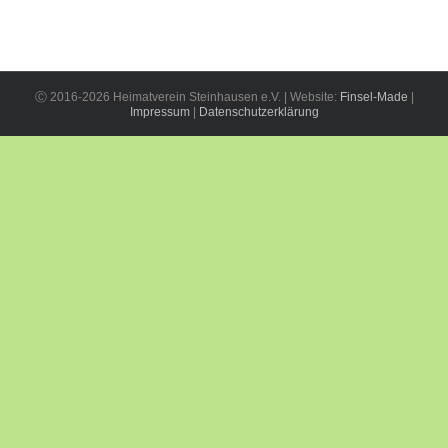
Ⓒ 2016-2026 Heimatverein Steinhausen e.V. | Website:
Finsel-Made
|
Impressum
|
Datenschutzerklärung